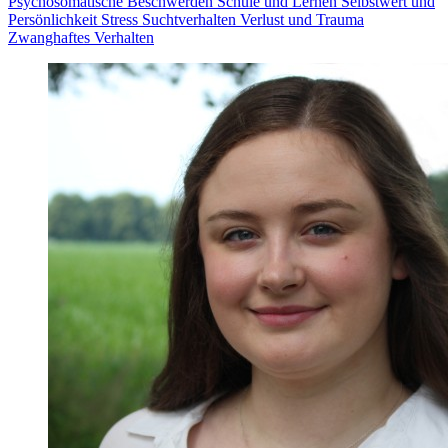
Psychosomatische Beschwerden
Schule und Lernen
Selbstwert und
Persönlichkeit
Stress
Suchtverhalten
Verlust und Trauma
Zwanghaftes Verhalten