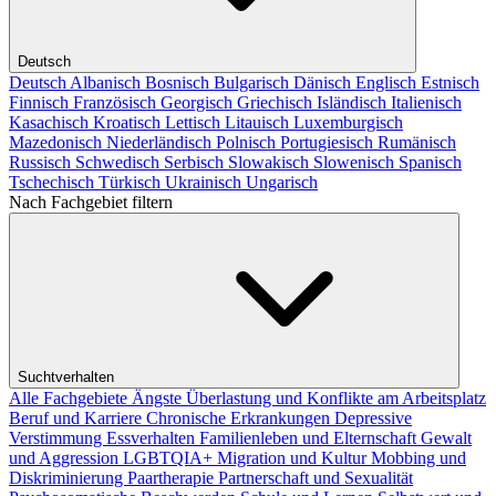
Deutsch
Deutsch
Albanisch
Bosnisch
Bulgarisch
Dänisch
Englisch
Estnisch
Finnisch
Französisch
Georgisch
Griechisch
Isländisch
Italienisch
Kasachisch
Kroatisch
Lettisch
Litauisch
Luxemburgisch
Mazedonisch
Niederländisch
Polnisch
Portugiesisch
Rumänisch
Russisch
Schwedisch
Serbisch
Slowakisch
Slowenisch
Spanisch
Tschechisch
Türkisch
Ukrainisch
Ungarisch
Nach Fachgebiet filtern
Suchtverhalten
Alle Fachgebiete
Ängste
Überlastung und Konflikte am Arbeitsplatz
Beruf und Karriere
Chronische Erkrankungen
Depressive
Verstimmung
Essverhalten
Familienleben und Elternschaft
Gewalt
und Aggression
LGBTQIA+
Migration und Kultur
Mobbing und
Diskriminierung
Paartherapie
Partnerschaft und Sexualität