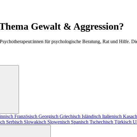
 Thema Gewalt & Aggression?
 Psychotherapeut:innen für psychologische Beratung, Rat und Hilfe. D
innisch
Französisch
Georgisch
Griechisch
Isländisch
Italienisch
Kasach
sch
Serbisch
Slowakisch
Slowenisch
Spanisch
Tschechisch
Türkisch
U