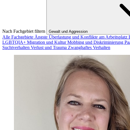
Nach Fachgebiet filtern
Gewalt und Aggression
Alle Fachgebiete
Ängste
Überlastung und Konflikte am Arbeitsplatz
LGBTQIA+
Migration und Kultur
Mobbing und Diskriminierung
Pa
Suchtverhalten
Verlust und Trauma
Zwanghaftes Verhalten