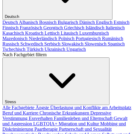
Deutsch
Deutsch
Albanisch
Bosnisch
Bulgarisch
Dänisch
Englisch
Estnisch
Finnisch
Französisch
Georgisch
Griechisch
Isländisch
Italienisch
Kasachisch
Kroatisch
Lettisch
Litauisch
Luxemburgisch
Mazedonisch
Niederländisch
Polnisch
Portugiesisch
Rumänisch
Russisch
Schwedisch
Serbisch
Slowakisch
Slowenisch
Spanisch
Tschechisch
Türkisch
Ukrainisch
Ungarisch
Nach Fachgebiet filtern
Stress
Alle Fachgebiete
Ängste
Überlastung und Konflikte am Arbeitsplatz
Beruf und Karriere
Chronische Erkrankungen
Depressive
Verstimmung
Essverhalten
Familienleben und Elternschaft
Gewalt
und Aggression
LGBTQIA+
Migration und Kultur
Mobbing und
Diskriminierung
Paartherapie
Partnerschaft und Sexualität