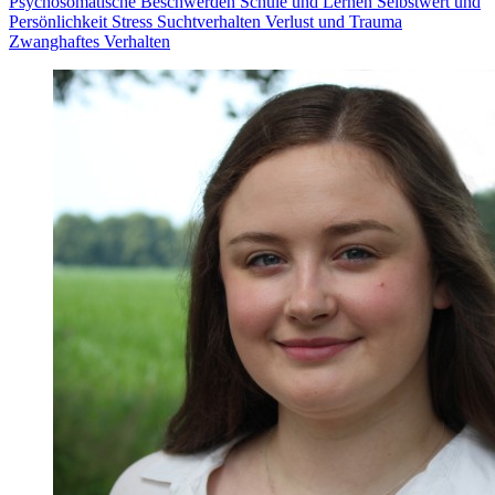
Psychosomatische Beschwerden
Schule und Lernen
Selbstwert und
Persönlichkeit
Stress
Suchtverhalten
Verlust und Trauma
Zwanghaftes Verhalten