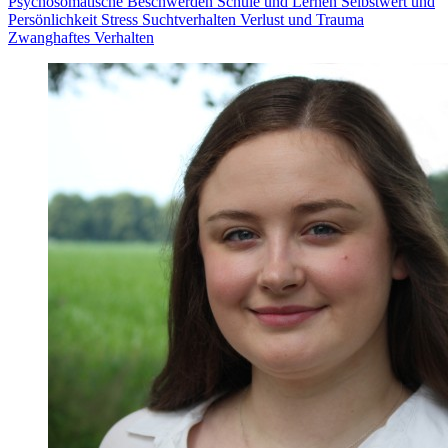
Psychosomatische Beschwerden
Schule und Lernen
Selbstwert und
Persönlichkeit
Stress
Suchtverhalten
Verlust und Trauma
Zwanghaftes Verhalten