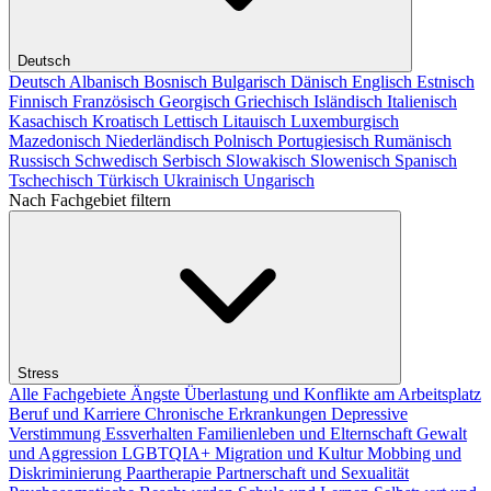
Deutsch
Deutsch
Albanisch
Bosnisch
Bulgarisch
Dänisch
Englisch
Estnisch
Finnisch
Französisch
Georgisch
Griechisch
Isländisch
Italienisch
Kasachisch
Kroatisch
Lettisch
Litauisch
Luxemburgisch
Mazedonisch
Niederländisch
Polnisch
Portugiesisch
Rumänisch
Russisch
Schwedisch
Serbisch
Slowakisch
Slowenisch
Spanisch
Tschechisch
Türkisch
Ukrainisch
Ungarisch
Nach Fachgebiet filtern
Stress
Alle Fachgebiete
Ängste
Überlastung und Konflikte am Arbeitsplatz
Beruf und Karriere
Chronische Erkrankungen
Depressive
Verstimmung
Essverhalten
Familienleben und Elternschaft
Gewalt
und Aggression
LGBTQIA+
Migration und Kultur
Mobbing und
Diskriminierung
Paartherapie
Partnerschaft und Sexualität