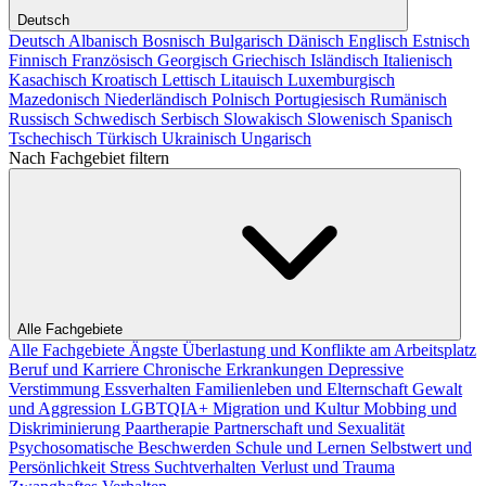
Deutsch
Deutsch
Albanisch
Bosnisch
Bulgarisch
Dänisch
Englisch
Estnisch
Finnisch
Französisch
Georgisch
Griechisch
Isländisch
Italienisch
Kasachisch
Kroatisch
Lettisch
Litauisch
Luxemburgisch
Mazedonisch
Niederländisch
Polnisch
Portugiesisch
Rumänisch
Russisch
Schwedisch
Serbisch
Slowakisch
Slowenisch
Spanisch
Tschechisch
Türkisch
Ukrainisch
Ungarisch
Nach Fachgebiet filtern
Alle Fachgebiete
Alle Fachgebiete
Ängste
Überlastung und Konflikte am Arbeitsplatz
Beruf und Karriere
Chronische Erkrankungen
Depressive
Verstimmung
Essverhalten
Familienleben und Elternschaft
Gewalt
und Aggression
LGBTQIA+
Migration und Kultur
Mobbing und
Diskriminierung
Paartherapie
Partnerschaft und Sexualität
Psychosomatische Beschwerden
Schule und Lernen
Selbstwert und
Persönlichkeit
Stress
Suchtverhalten
Verlust und Trauma