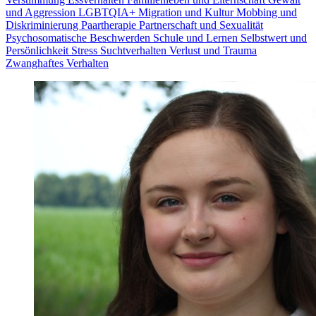
und Aggression
LGBTQIA+
Migration und Kultur
Mobbing und
Diskriminierung
Paartherapie
Partnerschaft und Sexualität
Psychosomatische Beschwerden
Schule und Lernen
Selbstwert und
Persönlichkeit
Stress
Suchtverhalten
Verlust und Trauma
Zwanghaftes Verhalten