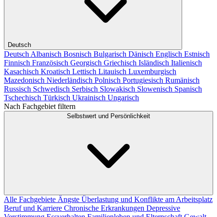
Deutsch
Deutsch
Albanisch
Bosnisch
Bulgarisch
Dänisch
Englisch
Estnisch
Finnisch
Französisch
Georgisch
Griechisch
Isländisch
Italienisch
Kasachisch
Kroatisch
Lettisch
Litauisch
Luxemburgisch
Mazedonisch
Niederländisch
Polnisch
Portugiesisch
Rumänisch
Russisch
Schwedisch
Serbisch
Slowakisch
Slowenisch
Spanisch
Tschechisch
Türkisch
Ukrainisch
Ungarisch
Nach Fachgebiet filtern
Selbstwert und Persönlichkeit
Alle Fachgebiete
Ängste
Überlastung und Konflikte am Arbeitsplatz
Beruf und Karriere
Chronische Erkrankungen
Depressive
Verstimmung
Essverhalten
Familienleben und Elternschaft
Gewalt