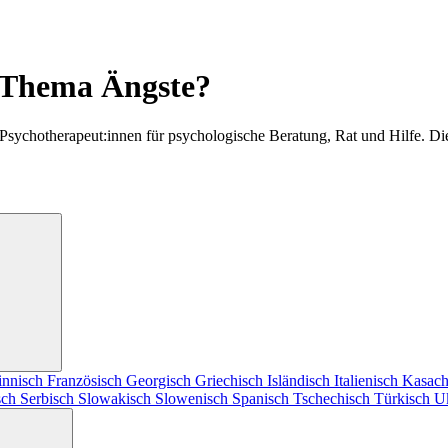
 Thema Ängste?
 Psychotherapeut:innen für psychologische Beratung, Rat und Hilfe. D
innisch
Französisch
Georgisch
Griechisch
Isländisch
Italienisch
Kasach
sch
Serbisch
Slowakisch
Slowenisch
Spanisch
Tschechisch
Türkisch
U