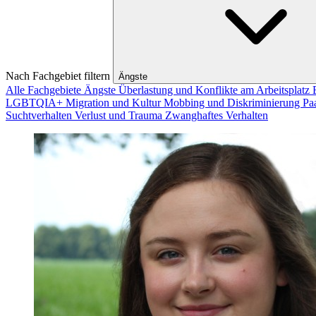
Nach Fachgebiet filtern
Ängste
Alle Fachgebiete
Ängste
Überlastung und Konflikte am Arbeitsplatz
LGBTQIA+
Migration und Kultur
Mobbing und Diskriminierung
Pa
Suchtverhalten
Verlust und Trauma
Zwanghaftes Verhalten