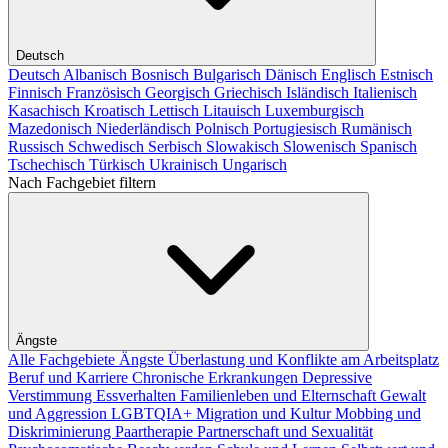
Deutsch
Deutsch
Albanisch
Bosnisch
Bulgarisch
Dänisch
Englisch
Estnisch
Finnisch
Französisch
Georgisch
Griechisch
Isländisch
Italienisch
Kasachisch
Kroatisch
Lettisch
Litauisch
Luxemburgisch
Mazedonisch
Niederländisch
Polnisch
Portugiesisch
Rumänisch
Russisch
Schwedisch
Serbisch
Slowakisch
Slowenisch
Spanisch
Tschechisch
Türkisch
Ukrainisch
Ungarisch
Nach Fachgebiet filtern
Ängste
Alle Fachgebiete
Ängste
Überlastung und Konflikte am Arbeitsplatz
Beruf und Karriere
Chronische Erkrankungen
Depressive
Verstimmung
Essverhalten
Familienleben und Elternschaft
Gewalt
und Aggression
LGBTQIA+
Migration und Kultur
Mobbing und
Diskriminierung
Paartherapie
Partnerschaft und Sexualität