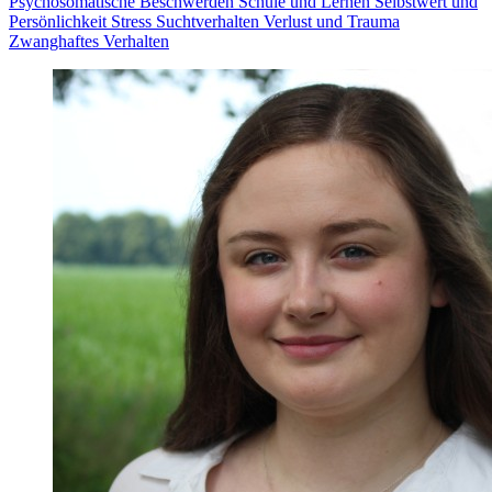
Psychosomatische Beschwerden
Schule und Lernen
Selbstwert und
Persönlichkeit
Stress
Suchtverhalten
Verlust und Trauma
Zwanghaftes Verhalten