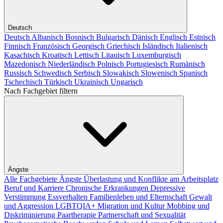
Deutsch
Deutsch
Albanisch
Bosnisch
Bulgarisch
Dänisch
Englisch
Estnisch
Finnisch
Französisch
Georgisch
Griechisch
Isländisch
Italienisch
Kasachisch
Kroatisch
Lettisch
Litauisch
Luxemburgisch
Mazedonisch
Niederländisch
Polnisch
Portugiesisch
Rumänisch
Russisch
Schwedisch
Serbisch
Slowakisch
Slowenisch
Spanisch
Tschechisch
Türkisch
Ukrainisch
Ungarisch
Nach Fachgebiet filtern
Ängste
Alle Fachgebiete
Ängste
Überlastung und Konflikte am Arbeitsplatz
Beruf und Karriere
Chronische Erkrankungen
Depressive
Verstimmung
Essverhalten
Familienleben und Elternschaft
Gewalt
und Aggression
LGBTQIA+
Migration und Kultur
Mobbing und
Diskriminierung
Paartherapie
Partnerschaft und Sexualität