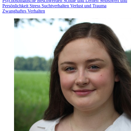
Psychosomatische Beschwerden
Schule und Lernen
Selbstwert und
Persönlichkeit
Stress
Suchtverhalten
Verlust und Trauma
Zwanghaftes Verhalten