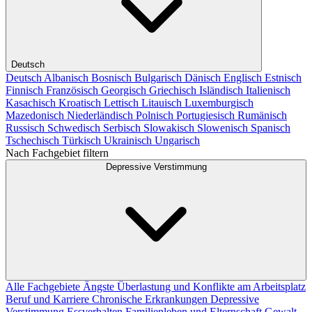
Deutsch
Deutsch
Albanisch
Bosnisch
Bulgarisch
Dänisch
Englisch
Estnisch
Finnisch
Französisch
Georgisch
Griechisch
Isländisch
Italienisch
Kasachisch
Kroatisch
Lettisch
Litauisch
Luxemburgisch
Mazedonisch
Niederländisch
Polnisch
Portugiesisch
Rumänisch
Russisch
Schwedisch
Serbisch
Slowakisch
Slowenisch
Spanisch
Tschechisch
Türkisch
Ukrainisch
Ungarisch
Nach Fachgebiet filtern
Depressive Verstimmung
Alle Fachgebiete
Ängste
Überlastung und Konflikte am Arbeitsplatz
Beruf und Karriere
Chronische Erkrankungen
Depressive
Verstimmung
Essverhalten
Familienleben und Elternschaft
Gewalt