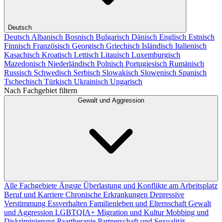
Deutsch
Deutsch
Albanisch
Bosnisch
Bulgarisch
Dänisch
Englisch
Estnisch
Finnisch
Französisch
Georgisch
Griechisch
Isländisch
Italienisch
Kasachisch
Kroatisch
Lettisch
Litauisch
Luxemburgisch
Mazedonisch
Niederländisch
Polnisch
Portugiesisch
Rumänisch
Russisch
Schwedisch
Serbisch
Slowakisch
Slowenisch
Spanisch
Tschechisch
Türkisch
Ukrainisch
Ungarisch
Nach Fachgebiet filtern
Gewalt und Aggression
Alle Fachgebiete
Ängste
Überlastung und Konflikte am Arbeitsplatz
Beruf und Karriere
Chronische Erkrankungen
Depressive
Verstimmung
Essverhalten
Familienleben und Elternschaft
Gewalt
und Aggression
LGBTQIA+
Migration und Kultur
Mobbing und
Diskriminierung
Paartherapie
Partnerschaft und Sexualität