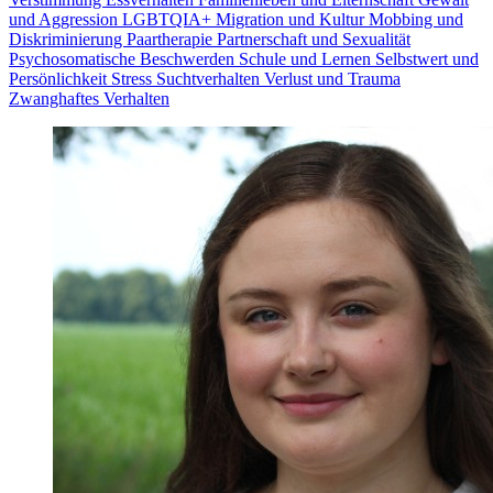
und Aggression
LGBTQIA+
Migration und Kultur
Mobbing und
Diskriminierung
Paartherapie
Partnerschaft und Sexualität
Psychosomatische Beschwerden
Schule und Lernen
Selbstwert und
Persönlichkeit
Stress
Suchtverhalten
Verlust und Trauma
Zwanghaftes Verhalten