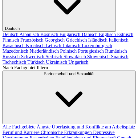
Deutsch
Deutsch
Albanisch
Bosnisch
Bulgarisch
Dänisch
Englisch
Estnisch
Finnisch
Französisch
Georgisch
Griechisch
Isländisch
Italienisch
Kasachisch
Kroatisch
Lettisch
Litauisch
Luxemburgisch
Mazedonisch
Niederländisch
Polnisch
Portugiesisch
Rumänisch
Russisch
Schwedisch
Serbisch
Slowakisch
Slowenisch
Spanisch
Tschechisch
Türkisch
Ukrainisch
Ungarisch
Nach Fachgebiet filtern
Partnerschaft und Sexualität
Alle Fachgebiete
Ängste
Überlastung und Konflikte am Arbeitsplatz
Beruf und Karriere
Chronische Erkrankungen
Depressive
Verstimmung
Essverhalten
Familienleben und Elternschaft
Gewalt