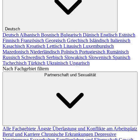
Deutsch
Deutsch
Albanisch
Bosnisch
Bulgarisch
Dänisch
Englisch
Estnisch
Finnisch
Französisch
Georgisch
Griechisch
Isländisch
Italienisch
Kasachisch
Kroatisch
Lettisch
Litauisch
Luxemburgisch
Mazedonisch
Niederländisch
Polnisch
Portugiesisch
Rumänisch
Russisch
Schwedisch
Serbisch
Slowakisch
Slowenisch
Spanisch
Tschechisch
Türkisch
Ukrainisch
Ungarisch
Nach Fachgebiet filtern
Partnerschaft und Sexualität
Alle Fachgebiete
Ängste
Überlastung und Konflikte am Arbeitsplatz
Beruf und Karriere
Chronische Erkrankungen
Depressive
Verstimmung
Essverhalten
Familienleben und Elternschaft
Gewalt