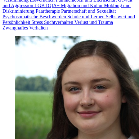
und Aggression
LGBTQIA+
Migration und Kultur
Mobbing und
Diskriminierung
Paartherapie
Partnerschaft und Sexualität
Psychosomatische Beschwerden
Schule und Lernen
Selbstwert und
Persönlichkeit
Stress
Suchtverhalten
Verlust und Trauma
Zwanghaftes Verhalten