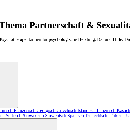
 Thema Partnerschaft & Sexualit
 Psychotherapeut:innen für psychologische Beratung, Rat und Hilfe. D
innisch
Französisch
Georgisch
Griechisch
Isländisch
Italienisch
Kasach
sch
Serbisch
Slowakisch
Slowenisch
Spanisch
Tschechisch
Türkisch
U