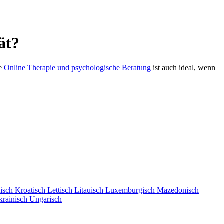
ät?
ie
Online Therapie und psychologische Beratung
ist auch ideal, wenn
isch
Kroatisch
Lettisch
Litauisch
Luxemburgisch
Mazedonisch
krainisch
Ungarisch