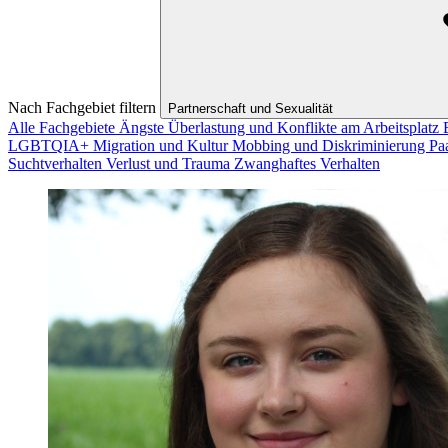
Nach Fachgebiet filtern
Partnerschaft und Sexualität
Alle Fachgebiete
Ängste
Überlastung und Konflikte am Arbeitsplatz
LGBTQIA+
Migration und Kultur
Mobbing und Diskriminierung
Pa
Suchtverhalten
Verlust und Trauma
Zwanghaftes Verhalten