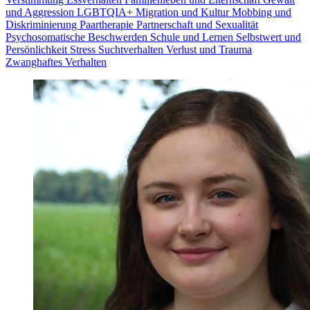
und Aggression
LGBTQIA+
Migration und Kultur
Mobbing und
Diskriminierung
Paartherapie
Partnerschaft und Sexualität
Psychosomatische Beschwerden
Schule und Lernen
Selbstwert und
Persönlichkeit
Stress
Suchtverhalten
Verlust und Trauma
Zwanghaftes Verhalten