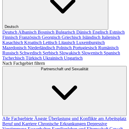
Deutsch
Deutsch
Albanisch
Bosnisch
Bulgarisch
Dänisch
Englisch
Estnisch
Finnisch
Französisch
Georgisch
Griechisch
Isländisch
Italienisch
Kasachisch
Kroatisch
Lettisch
Litauisch
Luxemburgisch
Mazedonisch
Niederländisch
Polnisch
Portugiesisch
Rumänisch
Russisch
Schwedisch
Serbisch
Slowakisch
Slowenisch
Spanisch
Tschechisch
Türkisch
Ukrainisch
Ungarisch
Nach Fachgebiet filtern
Partnerschaft und Sexualität
Alle Fachgebiete
Ängste
Überlastung und Konflikte am Arbeitsplatz
Beruf und Karriere
Chronische Erkrankungen
Depressive
Verstimmung
Essverhalten
Familienleben und Elternschaft
Gewalt