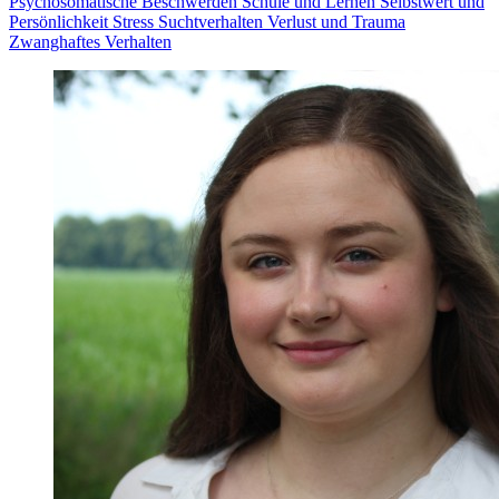
Psychosomatische Beschwerden
Schule und Lernen
Selbstwert und
Persönlichkeit
Stress
Suchtverhalten
Verlust und Trauma
Zwanghaftes Verhalten