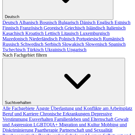
Deutsch
Deutsch
Albanisch
Bosnisch
Bulgarisch
Dänisch
Englisch
Estnisch
Finnisch
Französisch
Georgisch
Griechisch
Isländisch
Italienisch
Kasachisch
Kroatisch
Lettisch
Litauisch
Luxemburgisch
Mazedonisch
Niederländisch
Polnisch
Portugiesisch
Rumänisch
Russisch
Schwedisch
Serbisch
Slowakisch
Slowenisch
Spanisch
Tschechisch
Türkisch
Ukrainisch
Ungarisch
Nach Fachgebiet filtern
Suchtverhalten
Alle Fachgebiete
Ängste
Überlastung und Konflikte am Arbeitsplatz
Beruf und Karriere
Chronische Erkrankungen
Depressive
Verstimmung
Essverhalten
Familienleben und Elternschaft
Gewalt
und Aggression
LGBTQIA+
Migration und Kultur
Mobbing und
Diskriminierung
Paartherapie
Partnerschaft und Sexualität