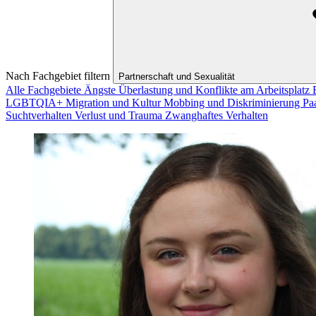
Nach Fachgebiet filtern
Partnerschaft und Sexualität
Alle Fachgebiete
Ängste
Überlastung und Konflikte am Arbeitsplatz
LGBTQIA+
Migration und Kultur
Mobbing und Diskriminierung
Pa
Suchtverhalten
Verlust und Trauma
Zwanghaftes Verhalten