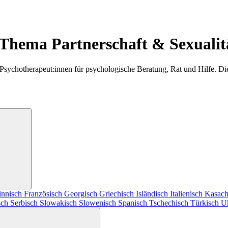
 Thema Partnerschaft & Sexualit
 Psychotherapeut:innen für psychologische Beratung, Rat und Hilfe. D
innisch
Französisch
Georgisch
Griechisch
Isländisch
Italienisch
Kasach
sch
Serbisch
Slowakisch
Slowenisch
Spanisch
Tschechisch
Türkisch
U