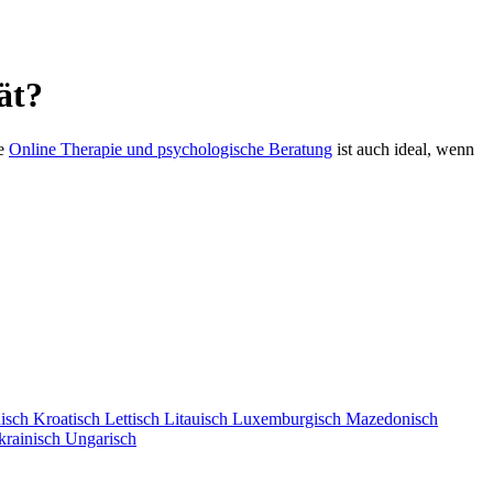
ät?
ie
Online Therapie und psychologische Beratung
ist auch ideal, wenn
isch
Kroatisch
Lettisch
Litauisch
Luxemburgisch
Mazedonisch
krainisch
Ungarisch