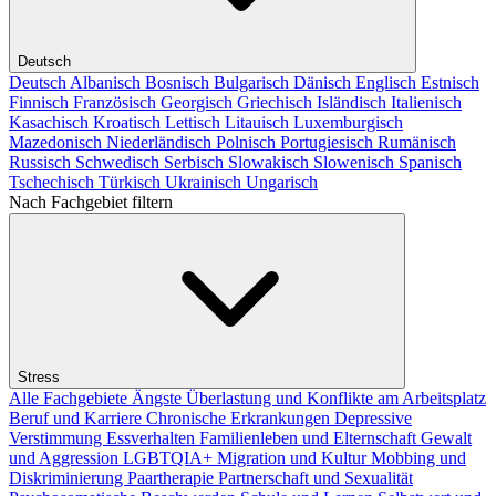
Deutsch
Deutsch
Albanisch
Bosnisch
Bulgarisch
Dänisch
Englisch
Estnisch
Finnisch
Französisch
Georgisch
Griechisch
Isländisch
Italienisch
Kasachisch
Kroatisch
Lettisch
Litauisch
Luxemburgisch
Mazedonisch
Niederländisch
Polnisch
Portugiesisch
Rumänisch
Russisch
Schwedisch
Serbisch
Slowakisch
Slowenisch
Spanisch
Tschechisch
Türkisch
Ukrainisch
Ungarisch
Nach Fachgebiet filtern
Stress
Alle Fachgebiete
Ängste
Überlastung und Konflikte am Arbeitsplatz
Beruf und Karriere
Chronische Erkrankungen
Depressive
Verstimmung
Essverhalten
Familienleben und Elternschaft
Gewalt
und Aggression
LGBTQIA+
Migration und Kultur
Mobbing und
Diskriminierung
Paartherapie
Partnerschaft und Sexualität