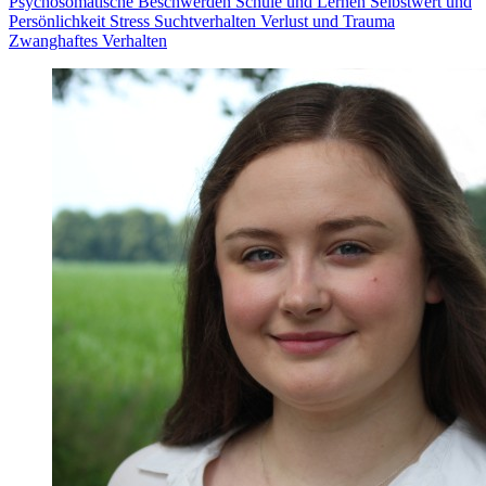
Psychosomatische Beschwerden
Schule und Lernen
Selbstwert und
Persönlichkeit
Stress
Suchtverhalten
Verlust und Trauma
Zwanghaftes Verhalten