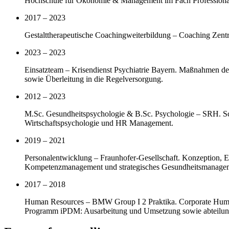
Hochschule für Ökonomie & Management im Fach Professional
2017 – 2023
Gestalttherapeutische Coachingweiterbildung – Coaching Zent
2023 – 2023
Einsatzteam – Krisendienst Psychiatrie Bayern. Maßnahmen der
sowie Überleitung in die Regelversorgung.
2012 – 2023
M.Sc. Gesundheitspsychologie & B.Sc. Psychologie – SRH. Sc
Wirtschaftspsychologie und HR Management.
2019 – 2021
Personalentwicklung – Fraunhofer-Gesellschaft. Konzeption, 
Kompetenzmanagement und strategisches Gesundheitsmanage
2017 – 2018
Human Resources – BMW Group I 2 Praktika. Corporate Huma
Programm iPDM: Ausarbeitung und Umsetzung sowie abteilung