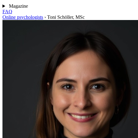
Magazine
FAQ
Online psychologists
›
Toni Schöller, MSc