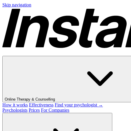
Skip navigation
Online Therapy & Counselling
How it works
Effectiveness
Find your psychologist →
Psychologists
Prices
For Companies