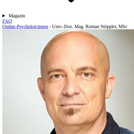
Magazin
FAQ
Online-Psycholog:innen
›
Univ.-Doz. Mag. Roman Stöppler, MSc