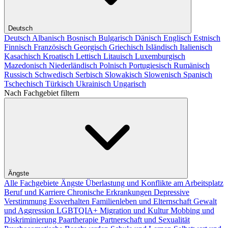
Deutsch
Deutsch
Albanisch
Bosnisch
Bulgarisch
Dänisch
Englisch
Estnisch
Finnisch
Französisch
Georgisch
Griechisch
Isländisch
Italienisch
Kasachisch
Kroatisch
Lettisch
Litauisch
Luxemburgisch
Mazedonisch
Niederländisch
Polnisch
Portugiesisch
Rumänisch
Russisch
Schwedisch
Serbisch
Slowakisch
Slowenisch
Spanisch
Tschechisch
Türkisch
Ukrainisch
Ungarisch
Nach Fachgebiet filtern
Ängste
Alle Fachgebiete
Ängste
Überlastung und Konflikte am Arbeitsplatz
Beruf und Karriere
Chronische Erkrankungen
Depressive
Verstimmung
Essverhalten
Familienleben und Elternschaft
Gewalt
und Aggression
LGBTQIA+
Migration und Kultur
Mobbing und
Diskriminierung
Paartherapie
Partnerschaft und Sexualität