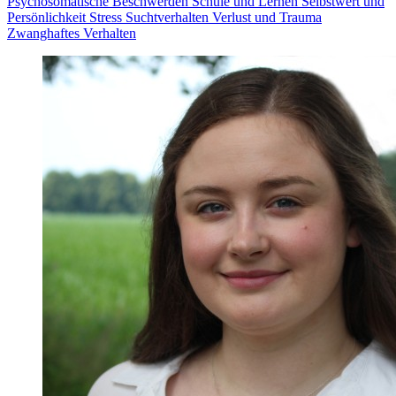
Psychosomatische Beschwerden
Schule und Lernen
Selbstwert und
Persönlichkeit
Stress
Suchtverhalten
Verlust und Trauma
Zwanghaftes Verhalten