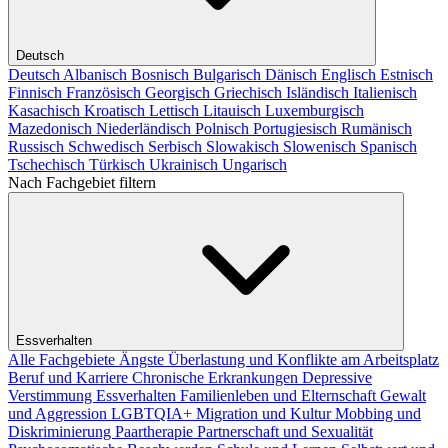
Deutsch
Deutsch
Albanisch
Bosnisch
Bulgarisch
Dänisch
Englisch
Estnisch
Finnisch
Französisch
Georgisch
Griechisch
Isländisch
Italienisch
Kasachisch
Kroatisch
Lettisch
Litauisch
Luxemburgisch
Mazedonisch
Niederländisch
Polnisch
Portugiesisch
Rumänisch
Russisch
Schwedisch
Serbisch
Slowakisch
Slowenisch
Spanisch
Tschechisch
Türkisch
Ukrainisch
Ungarisch
Nach Fachgebiet filtern
Essverhalten
Alle Fachgebiete
Ängste
Überlastung und Konflikte am Arbeitsplatz
Beruf und Karriere
Chronische Erkrankungen
Depressive
Verstimmung
Essverhalten
Familienleben und Elternschaft
Gewalt
und Aggression
LGBTQIA+
Migration und Kultur
Mobbing und
Diskriminierung
Paartherapie
Partnerschaft und Sexualität