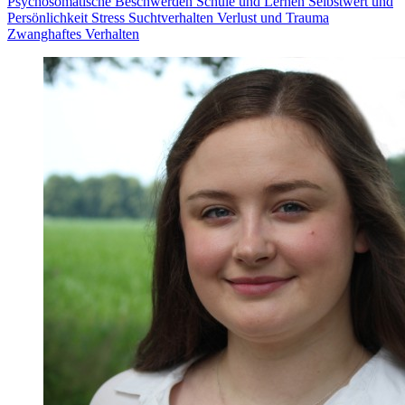
Psychosomatische Beschwerden
Schule und Lernen
Selbstwert und
Persönlichkeit
Stress
Suchtverhalten
Verlust und Trauma
Zwanghaftes Verhalten