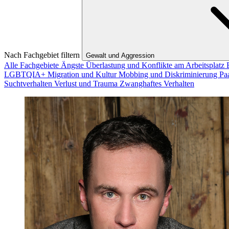
Nach Fachgebiet filtern
Gewalt und Aggression
Alle Fachgebiete
Ängste
Überlastung und Konflikte am Arbeitsplatz
LGBTQIA+
Migration und Kultur
Mobbing und Diskriminierung
Pa
Suchtverhalten
Verlust und Trauma
Zwanghaftes Verhalten