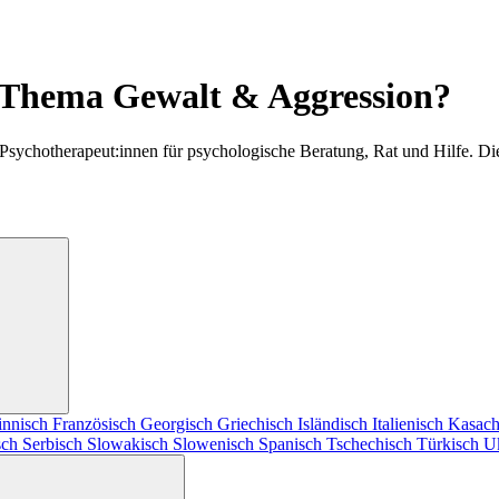
 Thema Gewalt & Aggression?
 Psychotherapeut:innen für psychologische Beratung, Rat und Hilfe. D
innisch
Französisch
Georgisch
Griechisch
Isländisch
Italienisch
Kasach
sch
Serbisch
Slowakisch
Slowenisch
Spanisch
Tschechisch
Türkisch
U