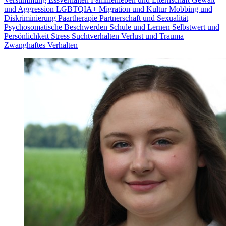
und Aggression
LGBTQIA+
Migration und Kultur
Mobbing und
Diskriminierung
Paartherapie
Partnerschaft und Sexualität
Psychosomatische Beschwerden
Schule und Lernen
Selbstwert und
Persönlichkeit
Stress
Suchtverhalten
Verlust und Trauma
Zwanghaftes Verhalten