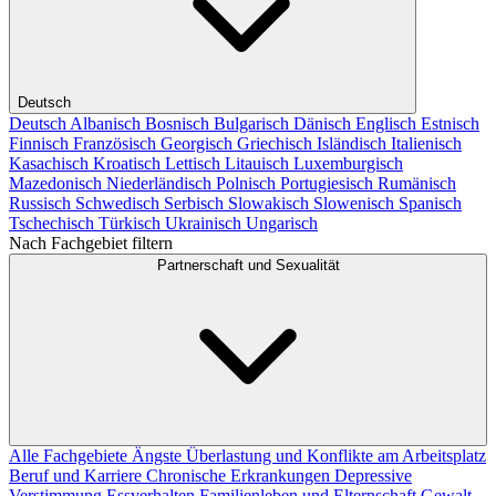
Deutsch
Deutsch
Albanisch
Bosnisch
Bulgarisch
Dänisch
Englisch
Estnisch
Finnisch
Französisch
Georgisch
Griechisch
Isländisch
Italienisch
Kasachisch
Kroatisch
Lettisch
Litauisch
Luxemburgisch
Mazedonisch
Niederländisch
Polnisch
Portugiesisch
Rumänisch
Russisch
Schwedisch
Serbisch
Slowakisch
Slowenisch
Spanisch
Tschechisch
Türkisch
Ukrainisch
Ungarisch
Nach Fachgebiet filtern
Partnerschaft und Sexualität
Alle Fachgebiete
Ängste
Überlastung und Konflikte am Arbeitsplatz
Beruf und Karriere
Chronische Erkrankungen
Depressive
Verstimmung
Essverhalten
Familienleben und Elternschaft
Gewalt