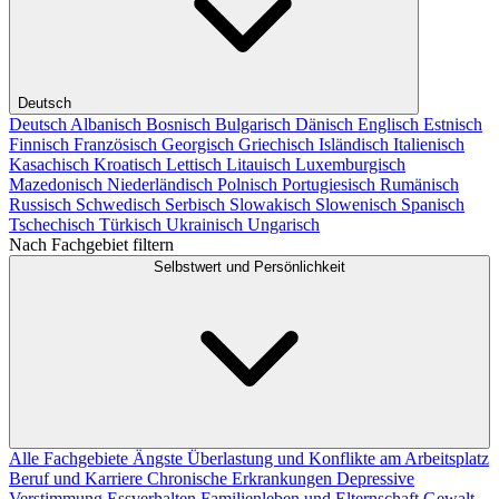
Deutsch
Deutsch
Albanisch
Bosnisch
Bulgarisch
Dänisch
Englisch
Estnisch
Finnisch
Französisch
Georgisch
Griechisch
Isländisch
Italienisch
Kasachisch
Kroatisch
Lettisch
Litauisch
Luxemburgisch
Mazedonisch
Niederländisch
Polnisch
Portugiesisch
Rumänisch
Russisch
Schwedisch
Serbisch
Slowakisch
Slowenisch
Spanisch
Tschechisch
Türkisch
Ukrainisch
Ungarisch
Nach Fachgebiet filtern
Selbstwert und Persönlichkeit
Alle Fachgebiete
Ängste
Überlastung und Konflikte am Arbeitsplatz
Beruf und Karriere
Chronische Erkrankungen
Depressive
Verstimmung
Essverhalten
Familienleben und Elternschaft
Gewalt