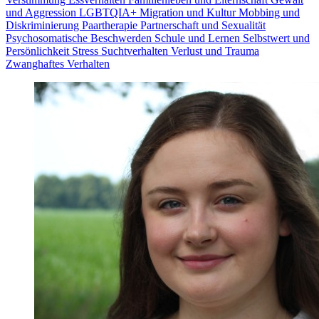
und Aggression
LGBTQIA+
Migration und Kultur
Mobbing und
Diskriminierung
Paartherapie
Partnerschaft und Sexualität
Psychosomatische Beschwerden
Schule und Lernen
Selbstwert und
Persönlichkeit
Stress
Suchtverhalten
Verlust und Trauma
Zwanghaftes Verhalten