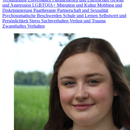
und Aggression
LGBTQIA+
Migration und Kultur
Mobbing und
Diskriminierung
Paartherapie
Partnerschaft und Sexualität
Psychosomatische Beschwerden
Schule und Lernen
Selbstwert und
Persönlichkeit
Stress
Suchtverhalten
Verlust und Trauma
Zwanghaftes Verhalten