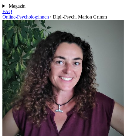
Magazin
FAQ
Online-Psycholog:innen
›
Dipl.-Psych. Marion Grimm