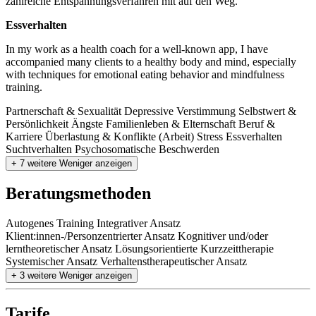
zahlreiche Entspannungsverfahren mit auf den Weg.
Essverhalten
In my work as a health coach for a well-known app, I have
accompanied many clients to a healthy body and mind, especially
with techniques for emotional eating behavior and mindfulness
training.
Partnerschaft & Sexualität
Depressive Verstimmung
Selbstwert &
Persönlichkeit
Ängste
Familienleben & Elternschaft
Beruf &
Karriere
Überlastung & Konflikte (Arbeit)
Stress
Essverhalten
Suchtverhalten
Psychosomatische Beschwerden
+ 7 weitere
Weniger anzeigen
Beratungsmethoden
Autogenes Training
Integrativer Ansatz
Klient:innen-/Personzentrierter Ansatz
Kognitiver und/oder
lerntheoretischer Ansatz
Lösungsorientierte Kurzzeittherapie
Systemischer Ansatz
Verhaltenstherapeutischer Ansatz
+ 3 weitere
Weniger anzeigen
Tarife