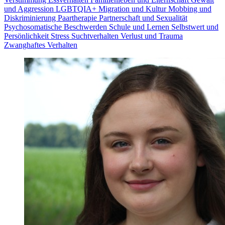
und Aggression
LGBTQIA+
Migration und Kultur
Mobbing und
Diskriminierung
Paartherapie
Partnerschaft und Sexualität
Psychosomatische Beschwerden
Schule und Lernen
Selbstwert und
Persönlichkeit
Stress
Suchtverhalten
Verlust und Trauma
Zwanghaftes Verhalten