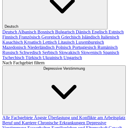
Deutsch
Deutsch
Albanisch
Bosnisch
Bulgarisch
Dänisch
Englisch
Estnisch
Finnisch
Französisch
Georgisch
Griechisch
Isländisch
Italienisch
Kasachisch
Kroatisch
Lettisch
Litauisch
Luxemburgisch
Mazedonisch
Niederländisch
Polnisch
Portugiesisch
Rumänisch
Russisch
Schwedisch
Serbisch
Slowakisch
Slowenisch
Spanisch
Tschechisch
Türkisch
Ukrainisch
Ungarisch
Nach Fachgebiet filtern
Depressive Verstimmung
Alle Fachgebiete
Ängste
Überlastung und Konflikte am Arbeitsplatz
Beruf und Karriere
Chronische Erkrankungen
Depressive
Verstimmung
Essverhalten
Familienleben und Elternschaft
Gewalt