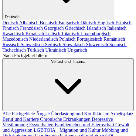
Deutsch
Deutsch
Albanisch
Bosnisch
Bulgarisch
Dänisch
Englisch
Estnisch
Finnisch
Französisch
Georgisch
Griechisch
Isländisch
Italienisch
Kasachisch
Kroatisch
Lettisch
Litauisch
Luxemburgisch
Mazedonisch
Niederländisch
Polnisch
Portugiesisch
Rumänisch
Russisch
Schwedisch
Serbisch
Slowakisch
Slowenisch
Spanisch
Tschechisch
Türkisch
Ukrainisch
Ungarisch
Nach Fachgebiet filtern
Verlust und Trauma
Alle Fachgebiete
Ängste
Überlastung und Konflikte am Arbeitsplatz
Beruf und Karriere
Chronische Erkrankungen
Depressive
Verstimmung
Essverhalten
Familienleben und Elternschaft
Gewalt
und Aggression
LGBTQIA+
Migration und Kultur
Mobbing und
Diskriminierung
Paartherapie
Partnerschaft und Sexualität