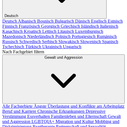
Deutsch
Deutsch
Albanisch
Bosnisch
Bulgarisch
Dänisch
Englisch
Estnisch
Finnisch
Französisch
Georgisch
Griechisch
Isländisch
Italienisch
Kasachisch
Kroatisch
Lettisch
Litauisch
Luxemburgisch
Mazedonisch
Niederländisch
Polnisch
Portugiesisch
Rumänisch
Russisch
Schwedisch
Serbisch
Slowakisch
Slowenisch
Spanisch
Tschechisch
Türkisch
Ukrainisch
Ungarisch
Nach Fachgebiet filtern
Gewalt und Aggression
Alle Fachgebiete
Ängste
Überlastung und Konflikte am Arbeitsplatz
Beruf und Karriere
Chronische Erkrankungen
Depressive
Verstimmung
Essverhalten
Familienleben und Elternschaft
Gewalt
und Aggression
LGBTQIA+
Migration und Kultur
Mobbing und
Diskriminierung
Paartherapie
Partnerschaft und Sexualität