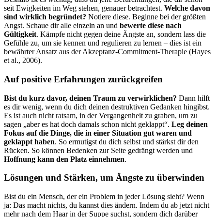
seit Ewigkeiten im Weg stehen, genauer betrachtest.
Welche davon
sind wirklich begründet?
Notiere diese. Beginne bei der größten
Angst. Schaue dir alle einzeln an und
bewerte diese nach
Gültigkeit
. Kämpfe nicht gegen deine Ängste an, sondern lass die
Gefühle zu, um sie kennen und regulieren zu lernen – dies ist ein
bewährter Ansatz aus der Akzeptanz-Commitment-Therapie (Hayes
et al., 2006).
Auf positive Erfahrungen zurückgreifen
Bist du kurz davor, deinen Traum zu verwirklichen?
Dann hilft
es dir wenig, wenn du dich deinen destruktiven Gedanken hingibst.
Es ist auch nicht ratsam, in der Vergangenheit zu graben, um zu
sagen „aber es hat doch damals schon nicht geklappt“.
Leg deinen
Fokus auf die Dinge, die in einer Situation gut waren und
geklappt haben
. So ermutigst du dich selbst und stärkst dir den
Rücken. So können Bedenken zur Seite gedrängt werden und
Hoffnung kann den Platz einnehmen
.
Lösungen und Stärken, um Ängste zu überwinden
Bist du ein Mensch, der ein Problem in jeder Lösung sieht? Wenn
ja: Das macht nichts, du kannst dies ändern. Indem du ab jetzt nicht
mehr nach dem Haar in der Suppe suchst, sondern dich darüber