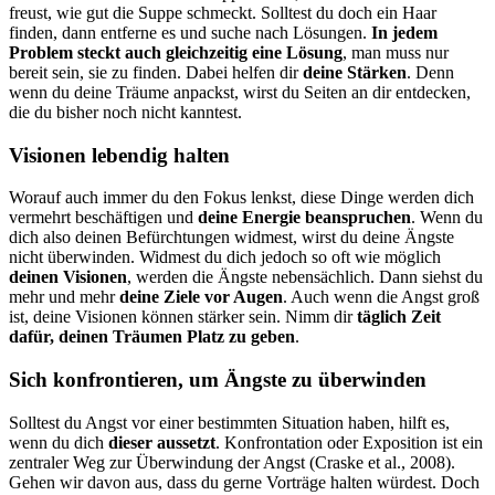
freust, wie gut die Suppe schmeckt. Solltest du doch ein Haar
finden, dann entferne es und suche nach Lösungen.
In jedem
Problem steckt auch gleichzeitig eine Lösung
, man muss nur
bereit sein, sie zu finden. Dabei helfen dir
deine Stärken
. Denn
wenn du deine Träume anpackst, wirst du Seiten an dir entdecken,
die du bisher noch nicht kanntest.
Visionen lebendig halten
Worauf auch immer du den Fokus lenkst, diese Dinge werden dich
vermehrt beschäftigen und
deine Energie beanspruchen
. Wenn du
dich also deinen Befürchtungen widmest, wirst du deine Ängste
nicht überwinden. Widmest du dich jedoch so oft wie möglich
deinen Visionen
, werden die Ängste nebensächlich. Dann siehst du
mehr und mehr
deine Ziele vor Augen
. Auch wenn die Angst groß
ist, deine Visionen können stärker sein. Nimm dir
täglich Zeit
dafür, deinen Träumen Platz zu geben
.
Sich konfrontieren, um Ängste zu überwinden
Solltest du Angst vor einer bestimmten Situation haben, hilft es,
wenn du dich
dieser aussetzt
. Konfrontation oder Exposition ist ein
zentraler Weg zur Überwindung der Angst (Craske et al., 2008).
Gehen wir davon aus, dass du gerne Vorträge halten würdest. Doch