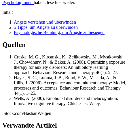
Psycholog:innen
haben, lese hier weiter.
Inhalt
Ängste verstehen und überwinden
5 Tipps, um Ängste zu überwinden
Psychologische Beratung, um Ängste zu besiegen
Quellen
Craske, M. G., Kircanski, K., Zelikowsky, M., Mystkowski,
J., Chowdhury, N., & Baker, A. (2008). Optimizing exposure
therapy for anxiety disorders: An inhibitory learning
approach. Behaviour Research and Therapy, 46(1), 5–27.
Hayes, S. C., Luoma, J. B., Bond, F. W., Masuda, A., &
Lillis, J. (2006). Acceptance and commitment therapy: Model,
processes and outcomes. Behaviour Research and Therapy,
44(1), 1–25.
Wells, A. (2000). Emotional disorders and metacognition:
Innovative cognitive therapy. Chichester: Wiley.
iStock.com/BastianWeltjen
Verwandte Artikel